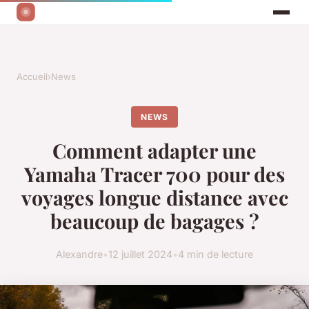
Accueil
›
News
NEWS
Comment adapter une
Yamaha Tracer 700 pour des
voyages longue distance avec
beaucoup de bagages ?
Alexandre
•
12 juillet 2024
•
4 min de lecture