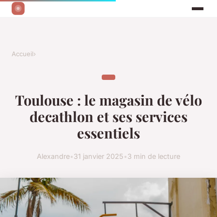
Accueil
›
Toulouse : le magasin de vélo
decathlon et ses services
essentiels
Alexandre
•
31 janvier 2025
•
3 min de lecture