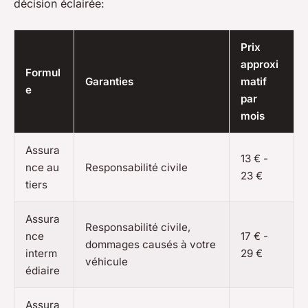
décision éclairée:
Prix
approxi
Formul
Garanties
matif
e
par
mois
Assura
13 € -
nce au
Responsabilité civile
23 €
tiers
Assura
Responsabilité civile,
nce
17 € -
dommages causés à votre
interm
29 €
véhicule
édiaire
Assura