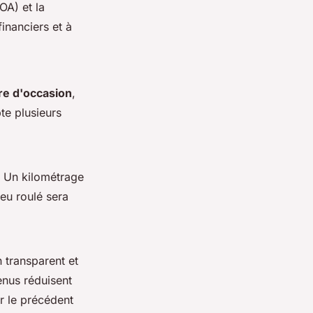
LOA)
et la
inanciers et à
re d'occasion
,
e plusieurs
. Un kilométrage
peu roulé sera
 transparent et
tenus réduisent
ar le précédent