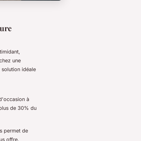
ture
timidant,
rchez une
 solution idéale
 d'occasion à
 plus de 30% du
us permet de
s offre.