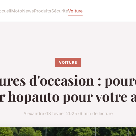
ccueil
Moto
News
Produits
Sécurité
Voiture
VOITURE
ures d'occasion : pou
r hopauto pour votre 
Alexandre
•
18 février 2025
•
6 min de lecture