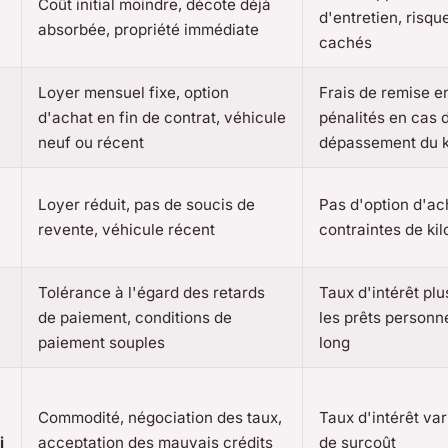
Coût initial moindre, décote déjà
d'entretien, risqu
absorbée, propriété immédiate
cachés
Loyer mensuel fixe, option
Frais de remise en
d'achat en fin de contrat, véhicule
pénalités en cas 
neuf ou récent
dépassement du k
Loyer réduit, pas de soucis de
Pas d'option d'ac
revente, véhicule récent
contraintes de ki
Tolérance à l'égard des retards
Taux d'intérêt pl
de paiement, conditions de
les prêts personn
paiement souples
long
Commodité, négociation des taux,
Taux d'intérêt var
i
acceptation des mauvais crédits
de surcoût