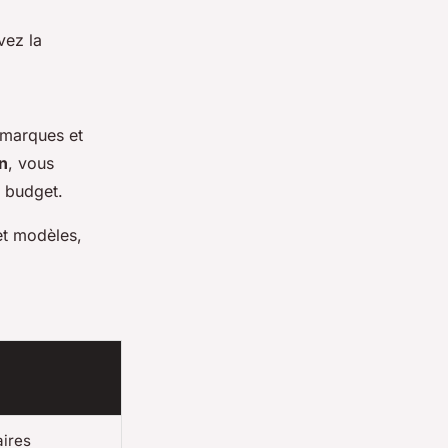
vez la
 marques et
n
, vous
e budget.
et modèles,
aires