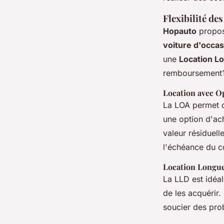
Flexibilité d
Hopauto
propose
voiture d'occas
une
Location L
remboursement1
Location avec O
La LOA permet 
une option d'ach
valeur résiduell
l'échéance du c
Location Longu
La LLD est idéa
de les acquérir.
soucier des prob