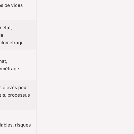
es de vices
 état,
de
ilométrage
hat,
lométrage
us élevés pour
els, processus
iables, risques